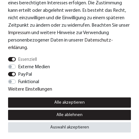
eines berechtigten Interesses erfolgen. Die Zustimmung
>
Konformitätserklärungen
kann erteilt oder abgelehnt werden. Es besteht das Recht,
nicht einzuwilligen und die Einwilligung zu einem späteren
> Ersatzteile & Zubehör
Zeitpunkt zu ändern oder zu widerrufen. Beachten Sie unser
Impressum
und weitere Hinweise zur Verwendung
> Garantie
personenbezogener Daten in unserer
Daten­schutz­
> Versand und Bezahlung
erklärung
.
Essenziell
Externe Medien
© Dual GmbH 2026 | Alle Rechte vorbehalten.
PayPal
Funktional
Weitere Einstellungen
Impressum
Daten­schutz­erklärung
AGB
Alle akzeptieren
Vertrag widerrufen
Widerrufs­recht
Kontakt
Alle ablehnen
Auswahl akzeptieren