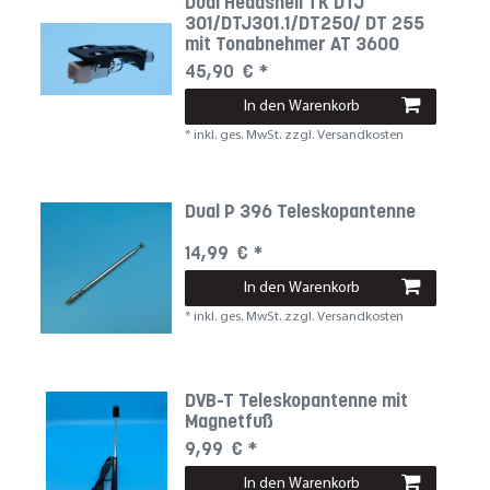
Dual Headshell TK DTJ
301/DTJ301.1/DT250/ DT 255
mit Tonabnehmer AT 3600
45,90 € *
In den Warenkorb
*
inkl. ges. MwSt.
zzgl.
Versandkosten
Dual P 396 Teleskopantenne
14,99 € *
In den Warenkorb
*
inkl. ges. MwSt.
zzgl.
Versandkosten
DVB-T Teleskopantenne mit
Magnetfuß
9,99 € *
In den Warenkorb