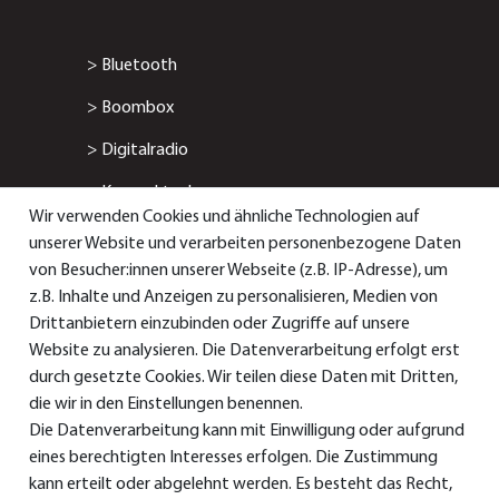
>
Bluetooth
>
Boombox
>
Digitalradio
>
Kompaktanlage
Wir verwenden Cookies und ähnliche Technologien auf
>
Radiowecker
unserer Website und verarbeiten personenbezogene Daten
von Besucher:innen unserer Webseite (z.B. IP-Adresse), um
> Smart-/Internetradio
z.B. Inhalte und Anzeigen zu personalisieren, Medien von
Drittanbietern einzubinden oder Zugriffe auf unsere
Service & Support
Website zu analysieren. Die Datenverarbeitung erfolgt erst
durch gesetzte Cookies. Wir teilen diese Daten mit Dritten,
die wir in den Einstellungen benennen.
Die Datenverarbeitung kann mit Einwilligung oder aufgrund
> Bedienungsanleitungen
eines berechtigten Interesses erfolgen. Die Zustimmung
>
Konformitätserklärungen
kann erteilt oder abgelehnt werden. Es besteht das Recht,