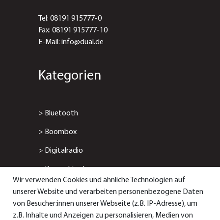
Tel: 08191 915777-0
Fax: 08191 915777-10
E-Mail: info@dual.de
Kategorien
>
Bluetooth
>
Boombox
>
Digitalradio
>
Kompaktanlage
Wir verwenden Cookies und ähnliche Technologien auf
>
Radiowecker
unserer Website und verarbeiten personenbezogene Daten
von Besucher:innen unserer Webseite (z.B. IP-Adresse), um
> Smart-/Internetradio
z.B. Inhalte und Anzeigen zu personalisieren, Medien von