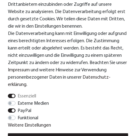
Drittanbietern einzubinden oder Zugriffe auf unsere
Service & Support
Website zu analysieren. Die Datenverarbeitung erfolgt erst
durch gesetzte Cookies. Wir teilen diese Daten mit Dritten,
die wir in den Einstellungen benennen.
Die Datenverarbeitung kann mit Einwilligung oder aufgrund
> Bedienungsanleitungen
eines berechtigten Interesses erfolgen. Die Zustimmung
>
Konformitätserklärungen
kann erteilt oder abgelehnt werden. Es besteht das Recht,
nicht einzuwilligen und die Einwilligung zu einem späteren
> Ersatzteile & Zubehör
Zeitpunkt zu ändern oder zu widerrufen. Beachten Sie unser
Impressum
und weitere Hinweise zur Verwendung
> Garantie
personenbezogener Daten in unserer
Daten­schutz­
> Versand und Bezahlung
erklärung
.
Essenziell
Externe Medien
© Dual GmbH 2026 | Alle Rechte vorbehalten.
PayPal
Funktional
Weitere Einstellungen
Impressum
Daten­schutz­erklärung
AGB