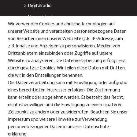
>
Digitalradio
>
Kompaktanlage
Wir verwenden Cookies und ähnliche Technologien auf
>
Radiowecker
unserer Website und verarbeiten personenbezogene Daten
von Besucher:innen unserer Webseite (z.B. IP-Adresse), um
> Smart-/Internetradio
z.B. Inhalte und Anzeigen zu personalisieren, Medien von
Drittanbietern einzubinden oder Zugriffe auf unsere
Service & Support
Website zu analysieren. Die Datenverarbeitung erfolgt erst
durch gesetzte Cookies. Wir teilen diese Daten mit Dritten,
die wir in den Einstellungen benennen.
Die Datenverarbeitung kann mit Einwilligung oder aufgrund
> Bedienungsanleitungen
eines berechtigten Interesses erfolgen. Die Zustimmung
>
Konformitätserklärungen
kann erteilt oder abgelehnt werden. Es besteht das Recht,
nicht einzuwilligen und die Einwilligung zu einem späteren
> Ersatzteile & Zubehör
Zeitpunkt zu ändern oder zu widerrufen. Beachten Sie unser
Impressum
und weitere Hinweise zur Verwendung
> Garantie
personenbezogener Daten in unserer
Daten­schutz­
> Versand und Bezahlung
erklärung
.