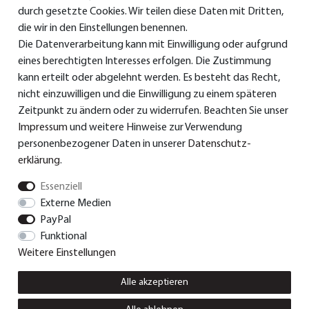
durch gesetzte Cookies. Wir teilen diese Daten mit Dritten,
die wir in den Einstellungen benennen.
Die Datenverarbeitung kann mit Einwilligung oder aufgrund
> Bedienungsanleitungen
eines berechtigten Interesses erfolgen. Die Zustimmung
>
Konformitätserklärungen
kann erteilt oder abgelehnt werden. Es besteht das Recht,
nicht einzuwilligen und die Einwilligung zu einem späteren
> Ersatzteile & Zubehör
Zeitpunkt zu ändern oder zu widerrufen. Beachten Sie unser
Impressum
und weitere Hinweise zur Verwendung
> Garantie
personenbezogener Daten in unserer
Daten­schutz­
> Versand und Bezahlung
erklärung
.
Essenziell
Externe Medien
© Dual GmbH 2026 | Alle Rechte vorbehalten.
PayPal
Funktional
Weitere Einstellungen
Impressum
Daten­schutz­erklärung
AGB
Alle akzeptieren
Vertrag widerrufen
Widerrufs­recht
Kontakt