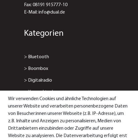
Fax: 08191 915777-10
E-Mail: info@dual.de
Kategorien
>
Bluetooth
>
Boombox
>
Digitalradio
>
Kompaktanlage
Wir verwenden Cookies und ähnliche Technologien auf
>
Radiowecker
unserer Website und verarbeiten personenbezogene Daten
von Besucher:innen unserer Webseite (z.B. IP-Adresse), um
> Smart-/Internetradio
z.B. Inhalte und Anzeigen zu personalisieren, Medien von
Drittanbietern einzubinden oder Zugriffe auf unsere
Service & Support
Website zu analysieren. Die Datenverarbeitung erfolgt erst