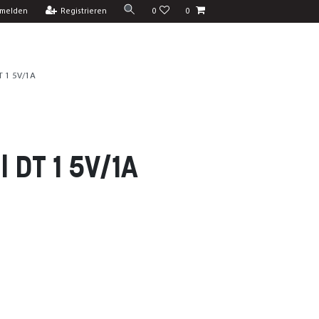
melden
Registrieren
0
0
DT 1 5V/1A
l DT 1 5V/1A