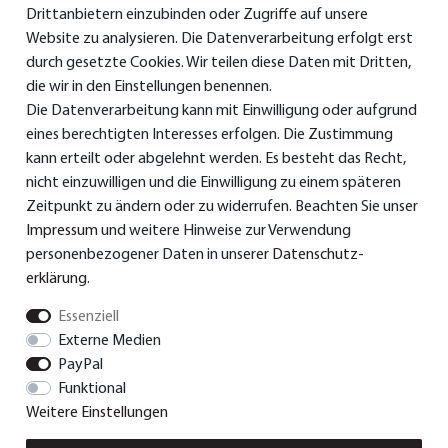
Drittanbietern einzubinden oder Zugriffe auf unsere
Service & Support
Website zu analysieren. Die Datenverarbeitung erfolgt erst
durch gesetzte Cookies. Wir teilen diese Daten mit Dritten,
die wir in den Einstellungen benennen.
Die Datenverarbeitung kann mit Einwilligung oder aufgrund
> Bedienungsanleitungen
eines berechtigten Interesses erfolgen. Die Zustimmung
>
Konformitätserklärungen
kann erteilt oder abgelehnt werden. Es besteht das Recht,
nicht einzuwilligen und die Einwilligung zu einem späteren
> Ersatzteile & Zubehör
Zeitpunkt zu ändern oder zu widerrufen. Beachten Sie unser
Impressum
und weitere Hinweise zur Verwendung
> Garantie
personenbezogener Daten in unserer
Daten­schutz­
> Versand und Bezahlung
erklärung
.
Essenziell
Externe Medien
© Dual GmbH 2026 | Alle Rechte vorbehalten.
PayPal
Funktional
Weitere Einstellungen
Impressum
Daten­schutz­erklärung
AGB