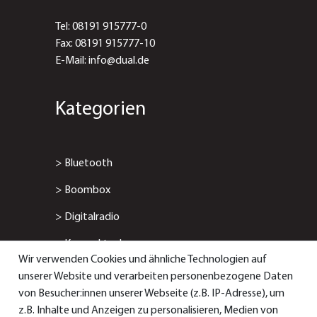
Tel: 08191 915777-0
Fax: 08191 915777-10
E-Mail: info@dual.de
Kategorien
>
Bluetooth
>
Boombox
>
Digitalradio
>
Kompaktanlage
Wir verwenden Cookies und ähnliche Technologien auf
>
Radiowecker
unserer Website und verarbeiten personenbezogene Daten
von Besucher:innen unserer Webseite (z.B. IP-Adresse), um
> Smart-/Internetradio
z.B. Inhalte und Anzeigen zu personalisieren, Medien von