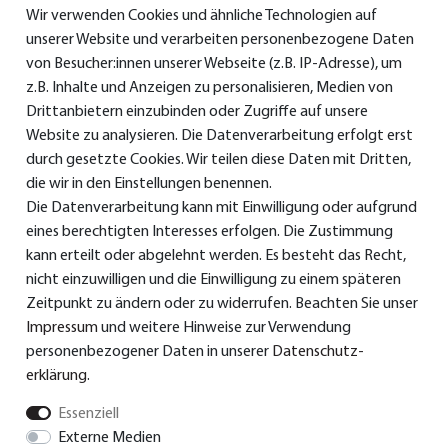
Wir verwenden Cookies und ähnliche Technologien auf
>
Radiowecker
unserer Website und verarbeiten personenbezogene Daten
von Besucher:innen unserer Webseite (z.B. IP-Adresse), um
> Smart-/Internetradio
z.B. Inhalte und Anzeigen zu personalisieren, Medien von
Drittanbietern einzubinden oder Zugriffe auf unsere
Service & Support
Website zu analysieren. Die Datenverarbeitung erfolgt erst
durch gesetzte Cookies. Wir teilen diese Daten mit Dritten,
die wir in den Einstellungen benennen.
Die Datenverarbeitung kann mit Einwilligung oder aufgrund
> Bedienungsanleitungen
eines berechtigten Interesses erfolgen. Die Zustimmung
>
Konformitätserklärungen
kann erteilt oder abgelehnt werden. Es besteht das Recht,
nicht einzuwilligen und die Einwilligung zu einem späteren
> Ersatzteile & Zubehör
Zeitpunkt zu ändern oder zu widerrufen. Beachten Sie unser
Impressum
und weitere Hinweise zur Verwendung
> Garantie
personenbezogener Daten in unserer
Daten­schutz­
> Versand und Bezahlung
erklärung
.
Essenziell
Externe Medien