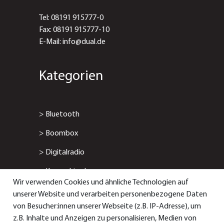
Tel: 08191 915777-0
Fax: 08191 915777-10
E-Mail: info@dual.de
Kategorien
>
Bluetooth
>
Boombox
>
Digitalradio
>
Kompaktanlage
Wir verwenden Cookies und ähnliche Technologien auf
>
Radiowecker
unserer Website und verarbeiten personenbezogene Daten
von Besucher:innen unserer Webseite (z.B. IP-Adresse), um
> Smart-/Internetradio
z.B. Inhalte und Anzeigen zu personalisieren, Medien von