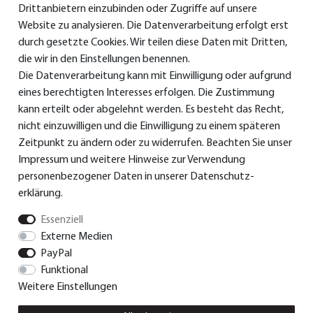
Drittanbietern einzubinden oder Zugriffe auf unsere
Service & Support
Website zu analysieren. Die Datenverarbeitung erfolgt erst
durch gesetzte Cookies. Wir teilen diese Daten mit Dritten,
die wir in den Einstellungen benennen.
Die Datenverarbeitung kann mit Einwilligung oder aufgrund
> Bedienungsanleitungen
eines berechtigten Interesses erfolgen. Die Zustimmung
>
Konformitätserklärungen
kann erteilt oder abgelehnt werden. Es besteht das Recht,
nicht einzuwilligen und die Einwilligung zu einem späteren
> Ersatzteile & Zubehör
Zeitpunkt zu ändern oder zu widerrufen. Beachten Sie unser
Impressum
und weitere Hinweise zur Verwendung
> Garantie
personenbezogener Daten in unserer
Daten­schutz­
> Versand und Bezahlung
erklärung
.
Essenziell
Externe Medien
© Dual GmbH 2026 | Alle Rechte vorbehalten.
PayPal
Funktional
Weitere Einstellungen
Impressum
Daten­schutz­erklärung
AGB