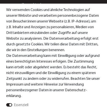
>
Kompaktanlage
Wir verwenden Cookies und ähnliche Technologien auf
>
Radiowecker
unserer Website und verarbeiten personenbezogene Daten
von Besucher:innen unserer Webseite (z.B. IP-Adresse), um
> Smart-/Internetradio
z.B. Inhalte und Anzeigen zu personalisieren, Medien von
Drittanbietern einzubinden oder Zugriffe auf unsere
Service & Support
Website zu analysieren. Die Datenverarbeitung erfolgt erst
durch gesetzte Cookies. Wir teilen diese Daten mit Dritten,
die wir in den Einstellungen benennen.
Die Datenverarbeitung kann mit Einwilligung oder aufgrund
> Bedienungsanleitungen
eines berechtigten Interesses erfolgen. Die Zustimmung
>
Konformitätserklärungen
kann erteilt oder abgelehnt werden. Es besteht das Recht,
nicht einzuwilligen und die Einwilligung zu einem späteren
> Ersatzteile & Zubehör
Zeitpunkt zu ändern oder zu widerrufen. Beachten Sie unser
Impressum
und weitere Hinweise zur Verwendung
> Garantie
personenbezogener Daten in unserer
Daten­schutz­
> Versand und Bezahlung
erklärung
.
Essenziell