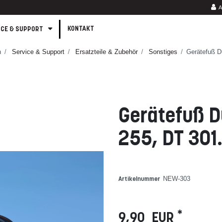
A
KONTAKT
ICE & SUPPORT
n
Service & Support
Ersatzteile & Zubehör
Sonstiges
Gerätefuß D
Gerätefuß D
255, DT 301.
NEW-303
Artikelnummer
*
9,90 EUR