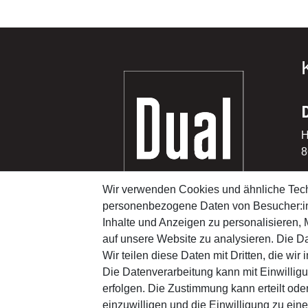
H
8
Wir verwenden Cookies und ähnliche Tech
T
personenbezogene Daten von Besucher:inn
F
Inhalte und Anzeigen zu personalisieren, 
E
auf unsere Website zu analysieren. Die Da
Wir teilen diese Daten mit Dritten, die wi
Die Datenverarbeitung kann mit Einwilligu
erfolgen. Die Zustimmung kann erteilt ode
© Dual GmbH 2026 | Alle Rechte vorbehalten.
einzuwilligen und die Einwilligung zu ein