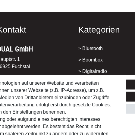
Kontakt
Kategorien
DUAL GmbH
>
Bluetooth
auptstr. 1
>
Boombox
6925 Fuchstal
>
Digitalradio
>
Kompaktanlage
nologien auf unserer Website und verarbeiten
el: 08191 915777-0
en unserer Webseite (z.B. IP-Adresse), um z.B.
>
Radiowecker
ax: 08191 915777-10
Medien von Drittanbietern einzubinden oder Zugriffe
-Mail: info@dual.de
tenverarbeitung erfolgt erst durch gesetzte Cookies.
> Smart-/Internetradio
r in den Einstellungen benennen.
ng oder aufgrund eines berechtigten Interesses
r abgelehnt werden. Es besteht das Recht, nicht
em späteren Zeitpunkt zu ändern oder zu widerrufen.