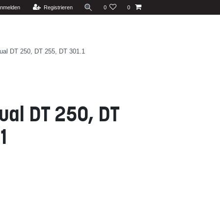
nmelden
Registrieren
0
0
ual DT 250, DT 255, DT 301.1
ual DT 250, DT
1