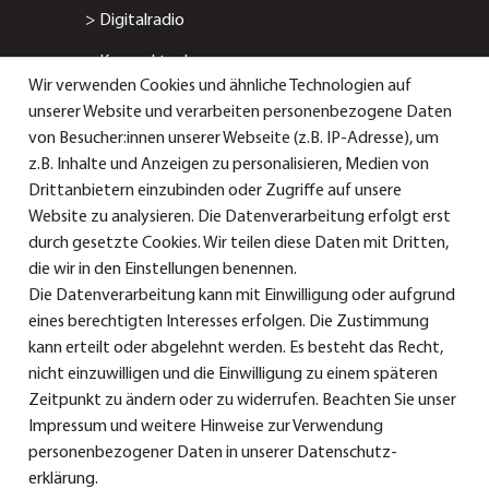
>
Digitalradio
>
Kompaktanlage
Wir verwenden Cookies und ähnliche Technologien auf
>
Radiowecker
unserer Website und verarbeiten personenbezogene Daten
von Besucher:innen unserer Webseite (z.B. IP-Adresse), um
> Smart-/Internetradio
z.B. Inhalte und Anzeigen zu personalisieren, Medien von
Drittanbietern einzubinden oder Zugriffe auf unsere
Service & Support
Website zu analysieren. Die Datenverarbeitung erfolgt erst
durch gesetzte Cookies. Wir teilen diese Daten mit Dritten,
die wir in den Einstellungen benennen.
Die Datenverarbeitung kann mit Einwilligung oder aufgrund
> Bedienungsanleitungen
eines berechtigten Interesses erfolgen. Die Zustimmung
>
Konformitätserklärungen
kann erteilt oder abgelehnt werden. Es besteht das Recht,
nicht einzuwilligen und die Einwilligung zu einem späteren
> Ersatzteile & Zubehör
Zeitpunkt zu ändern oder zu widerrufen. Beachten Sie unser
Impressum
und weitere Hinweise zur Verwendung
> Garantie
personenbezogener Daten in unserer
Daten­schutz­
> Versand und Bezahlung
erklärung
.